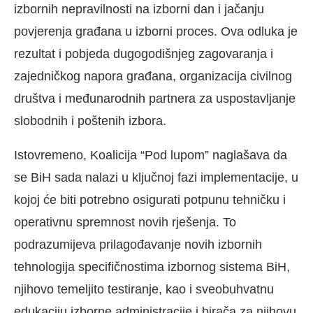
izbornih nepravilnosti na izborni dan i jačanju
povjerenja građana u izborni proces. Ova odluka je
rezultat i pobjeda dugogodišnjeg zagovaranja i
zajedničkog napora građana, organizacija civilnog
društva i međunarodnih partnera za uspostavljanje
slobodnih i poštenih izbora.
Istovremeno, Koalicija “Pod lupom” naglašava da
se BiH sada nalazi u ključnoj fazi implementacije, u
kojoj će biti potrebno osigurati potpunu tehničku i
operativnu spremnost novih rješenja. To
podrazumijeva prilagođavanje novih izbornih
tehnologija specifičnostima izbornog sistema BiH,
njihovo temeljito testiranje, kao i sveobuhvatnu
edukaciju izborne administracije i birača za njihovu