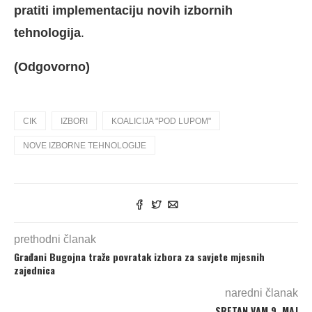
pratiti implementaciju novih izbornih
tehnologija
.
(Odgovorno)
CIK
IZBORI
KOALICIJA "POD LUPOM"
NOVE IZBORNE TEHNOLOGIJE
prethodni članak
Građani Bugojna traže povratak izbora za savjete mjesnih
zajednica
naredni članak
SRETAN VAM 9. MAJ