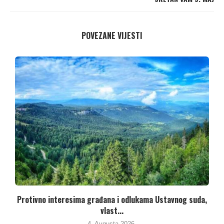
POVEZANE VIJESTI
,
Potpisani Protokol o registrima ispuštanja i prenosu
zagađujućih...
3. Avgusta 2026.