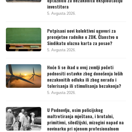
optužnicu za nezakonitu eksploataciju
investitora
5. Avgusta 2026.
Potpisani novi kolektivni ugovori za
prosvjetne radnike u ZDK. Članstvo u
Sindikatu ulazna karta za posao?
5. Avgusta 2026.
Hoće li se ikad u ovoj zemlji početi
podnositi ostavke zbog donošenja loših
nezakonitih odluka ili zbog nerada i
tolerisanja ili stimulisanja bezakonja?
5. Avgusta 2026.
U Podnovlju, osim policijskog
maltretiranja mještana, i brutalni,
primitivni, siledžijski, mizogini napad na
novinarku pri njenom profesionalnom