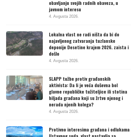
obavljanju svojih radnih obaveza, u
javnom interesu
4. Avgusta 2026.
Lokalna vlast ne radi ništa da bi do
najavljenog zatvaranja tuzlanske
deponije Desetine krajem 2026. zaista i
došlo
4. Avgusta 2026.
SLAPP tužbe protiv građanskih
aktivista: Da li je veća duševna bol
glavne republičke tužiteljice ili stotina
hiljada građana koji su žrtve njenog i
nerada njenih kolega?
4. Avgusta 2026.
Protivno interesima građana i odlukama
Ustavnog suda, vlast nastavlja sa