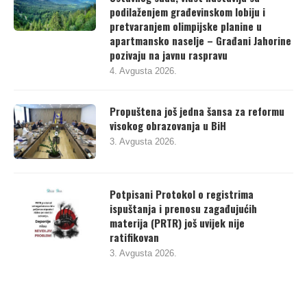
podilaženjem građevinskom lobiju i
pretvaranjem olimpijske planine u
apartmansko naselje – Građani Jahorine
pozivaju na javnu raspravu
4. Avgusta 2026.
Propuštena još jedna šansa za reformu
visokog obrazovanja u BiH
3. Avgusta 2026.
Potpisani Protokol o registrima
ispuštanja i prenosu zagađujućih
materija (PRTR) još uvijek nije
ratifikovan
3. Avgusta 2026.