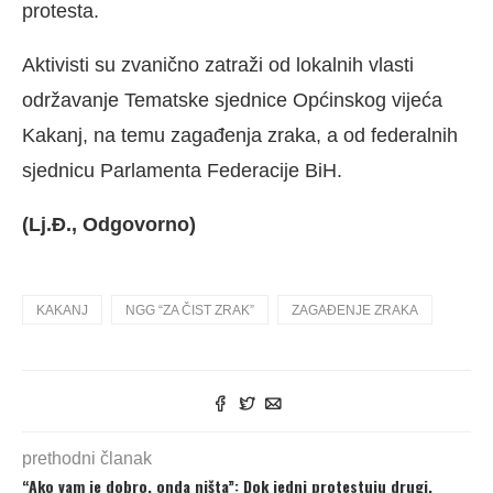
protesta.
Aktivisti su zvanično zatraži od lokalnih vlasti
održavanje Tematske sjednice Općinskog vijeća
Kakanj, na temu zagađenja zraka, a od federalnih
sjednicu Parlamenta Federacije BiH.
(Lj.Đ., Odgovorno)
KAKANJ
NGG “ZA ČIST ZRAK”
ZAGAĐENJE ZRAKA
prethodni članak
“Ako vam je dobro, onda ništa”: Dok jedni protestuju drugi,