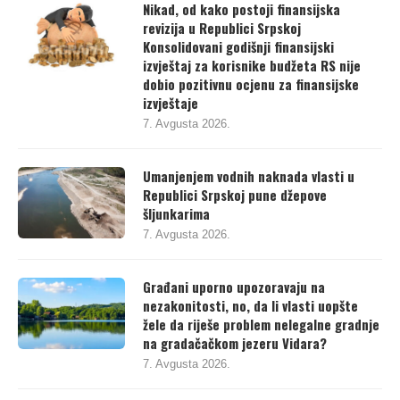
Nikad, od kako postoji finansijska
revizija u Republici Srpskoj
Konsolidovani godišnji finansijski
izvještaj za korisnike budžeta RS nije
dobio pozitivnu ocjenu za finansijske
izvještaje
7. Avgusta 2026.
Umanjenjem vodnih naknada vlasti u
Republici Srpskoj pune džepove
šljunkarima
7. Avgusta 2026.
Građani uporno upozoravaju na
nezakonitosti, no, da li vlasti uopšte
žele da riješe problem nelegalne gradnje
na gradačačkom jezeru Vidara?
7. Avgusta 2026.