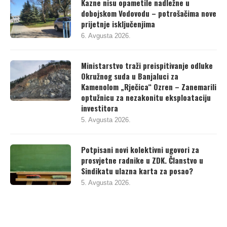
Kazne nisu opametile nadležne u
dobojskom Vodovodu – potrošačima nove
prijetnje isključenjima
6. Avgusta 2026.
Ministarstvo traži preispitivanje odluke
Okružnog suda u Banjaluci za
Kamenolom „Rječica“ Ozren – Zanemarili
optužnicu za nezakonitu eksploataciju
investitora
5. Avgusta 2026.
Potpisani novi kolektivni ugovori za
prosvjetne radnike u ZDK. Članstvo u
Sindikatu ulazna karta za posao?
5. Avgusta 2026.