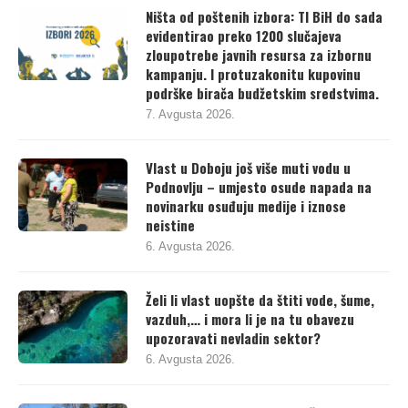
Ništa od poštenih izbora: TI BiH do sada
evidentirao preko 1200 slučajeva
zloupotrebe javnih resursa za izbornu
kampanju. I protuzakonitu kupovinu
podrške birača budžetskim sredstvima.
7. Avgusta 2026.
Vlast u Doboju još više muti vodu u
Podnovlju – umjesto osude napada na
novinarku osuđuju medije i iznose
neistine
6. Avgusta 2026.
Želi li vlast uopšte da štiti vode, šume,
vazduh,… i mora li je na tu obavezu
upozoravati nevladin sektor?
6. Avgusta 2026.