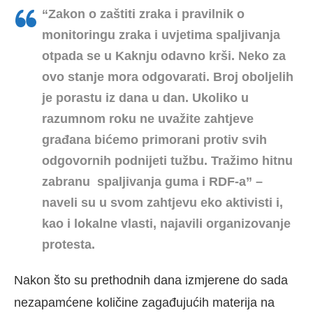
“Zakon o zaštiti zraka i pravilnik o
monitoringu zraka i uvjetima spaljivanja
otpada se u Kaknju odavno krši. Neko za
ovo stanje mora odgovarati. Broj oboljelih
je porastu iz dana u dan. Ukoliko u
razumnom roku ne uvažite zahtjeve
građana bićemo primorani protiv svih
odgovornih podnijeti tužbu. Tražimo hitnu
zabranu spaljivanja guma i RDF-a” –
naveli su u svom zahtjevu eko aktivisti i,
kao i lokalne vlasti, najavili organizovanje
protesta.
Nakon što su prethodnih dana izmjerene do sada
nezapamćene količine zagađujućih materija na