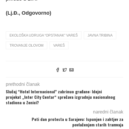
(Lj.Đ., Odgovorno)
EKOLOŠKA UDRUGA “OPSTANAK” VAREŠ
JAVNA TRIBINA
TROVANJE OLOVOM
VAREŠ
prethodni članak
Slučaj “Hotel Internacional” zabrinuo građane: Idejni
projekat „Inter City Centar“ sprečava izgradnju nacionalnog
stadiona u Zenici?
naredni članak
Peti dan protesta u Sarajevu: Ispunjen i zahtjev za
povlačenjem starih tramvaja