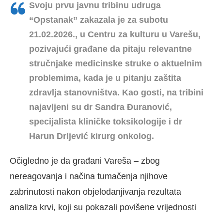
Svoju prvu javnu tribinu udruga
“Opstanak”
zakazala je za subotu
21.02.2026., u Centru za kulturu u Varešu,
pozivajući građane da pitaju relevantne
stručnjake medicinske struke o aktuelnim
problemima, kada je u pitanju zaštita
zdravlja stanovništva. Kao gosti, na tribini
najavljeni su dr Sandra Đuranović,
specijalista kliničke toksikologije i dr
Harun Drljević kirurg onkolog.
Očigledno je da građani Vareša – zbog
nereagovanja i načina tumačenja njihove
zabrinutosti nakon objelodanjivanja rezultata
analiza krvi, koji su pokazali povišene vrijednosti