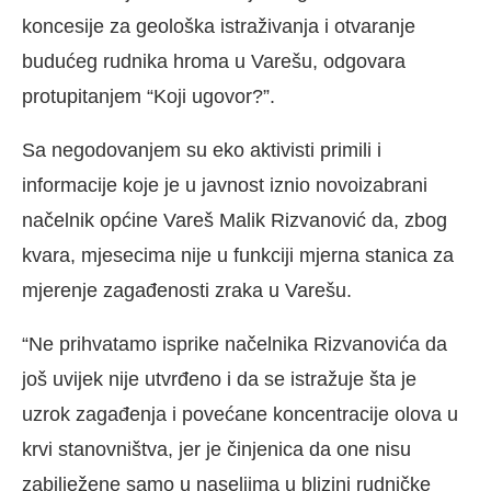
koncesije za geološka istraživanja i otvaranje
budućeg rudnika hroma u Varešu, odgovara
protupitanjem “Koji ugovor?”.
Sa negodovanjem su eko aktivisti primili i
informacije koje je u javnost iznio novoizabrani
načelnik općine Vareš Malik Rizvanović da, zbog
kvara, mjesecima nije u funkciji mjerna stanica za
mjerenje zagađenosti zraka u Varešu.
“Ne prihvatamo isprike načelnika Rizvanovića da
još uvijek nije utvrđeno i da se istražuje šta je
uzrok zagađenja i povećane koncentracije olova u
krvi stanovništva, jer je činjenica da one nisu
zabilježene samo u naseljima u blizini rudničke