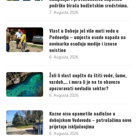
podrške birača budžetskim sredstvima.
7. Avgusta 2026.
Vlast u Doboju još više muti vodu u
Podnovlju – umjesto osude napada na
novinarku osuđuju medije i iznose
neistine
6. Avgusta 2026.
Želi li vlast uopšte da štiti vode, šume,
vazduh,… i mora li je na tu obavezu
upozoravati nevladin sektor?
6. Avgusta 2026.
Kazne nisu opametile nadležne u
dobojskom Vodovodu – potrošačima nove
prijetnje isključenjima
6. Avgusta 2026.