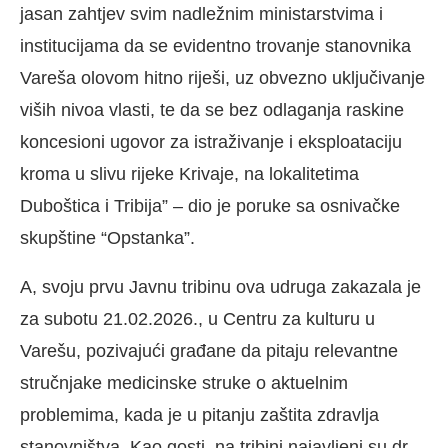
jasan zahtjev svim nadležnim ministarstvima i
institucijama da se evidentno trovanje stanovnika
Vareša olovom hitno riješi, uz obvezno uključivanje
viših nivoa vlasti, te da se bez odlaganja raskine
koncesioni ugovor za istraživanje i eksploataciju
kroma u slivu rijeke Krivaje, na lokalitetima
Duboštica i Tribija” – dio je poruke sa osnivačke
skupštine “Opstanka”.
A, svoju prvu Javnu tribinu ova udruga zakazala je
za subotu 21.02.2026., u Centru za kulturu u
Varešu, pozivajući građane da pitaju relevantne
stručnjake medicinske struke o aktuelnim
problemima, kada je u pitanju zaštita zdravlja
stanovništva. Kao gosti, na tribini najavljeni su dr