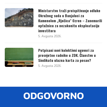
Ministarstvo traži preispitivanje odluke
Okružnog suda u Banjaluci za
Kamenolom „Rječica“ Ozren – Zanemarili
optužnicu za nezakonitu eksploataciju
investitora
5. Avgusta 2026.
Potpisani novi kolektivni ugovori za
prosvjetne radnike u ZDK. Članstvo u
Sindikatu ulazna karta za posao?
5. Avgusta 2026.