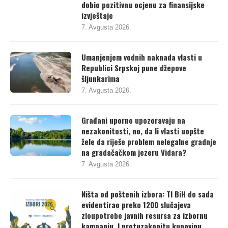
dobio pozitivnu ocjenu za finansijske
izvještaje
7. Avgusta 2026.
Umanjenjem vodnih naknada vlasti u
Republici Srpskoj pune džepove
šljunkarima
7. Avgusta 2026.
Građani uporno upozoravaju na
nezakonitosti, no, da li vlasti uopšte
žele da riješe problem nelegalne gradnje
na gradačačkom jezeru Vidara?
7. Avgusta 2026.
Ništa od poštenih izbora: TI BiH do sada
evidentirao preko 1200 slučajeva
zloupotrebe javnih resursa za izbornu
kampanju. I protuzakonitu kupovinu