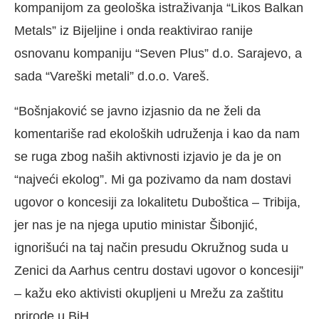
kompanijom za geološka istraživanja “Likos Balkan
Metals” iz Bijeljine i onda reaktivirao ranije
osnovanu kompaniju “Seven Plus” d.o. Sarajevo, a
sada “Vareški metali” d.o.o. Vareš.
“Bošnjaković se javno izjasnio da ne želi da
komentariše rad ekoloških udruženja i kao da nam
se ruga zbog naših aktivnosti izjavio je da je on
“najveći ekolog”. Mi ga pozivamo da nam dostavi
ugovor o koncesiji za lokalitetu Duboštica – Tribija,
jer nas je na njega uputio ministar Šibonjić,
ignorišući na taj način presudu Okružnog suda u
Zenici da Aarhus centru dostavi ugovor o koncesiji”
– kažu eko aktivisti okupljeni u Mrežu za zaštitu
prirode u BiH.