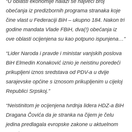
“U oblasti ekonomije nalazi se najveći broj
obećanja iz predizbornih programa stranaka koje
čine vlast u Federaciji BiH – ukupno 184. Nakon tri
godine mandata Vlade FBiH, dva(!) obećanja iz
ove oblasti ocijenjena su kao potpuno ispunjena…”
“Lider Naroda i pravde i ministar vanjskih poslova
BiH Elmedin Konaković iznio je neistinu poredeći
prikupljeni iznos sredstava od PDV-a u dvije
sarajevske općine s iznosom prikupljenim u cijeloj
Republici Srpskoj.”
“Neistinitom je ocijenjena tvrdnja lidera HDZ-a BiH
Dragana Čovića da je stranka na čijem je čelu
jedina predlagala evropske zakone u aktuelnom