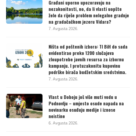
Građani uporno upozoravaju na
nezakonitosti, no, da li vlasti uopšte
žele da riješe problem nelegalne gradnje
na gradačačkom jezeru Vidara?
7. Avgusta 2026.
Ništa od poštenih izbora: TI BiH do sada
evidentirao preko 1200 slučajeva
zloupotrebe javnih resursa za izbornu
kampanju. I protuzakonitu kupovinu
podrške birača budžetskim sredstvima.
7. Avgusta 2026.
Vlast u Doboju još više muti vodu u
Podnovlju – umjesto osude napada na
novinarku osuđuju medije i iznose
neistine
6. Avgusta 2026.