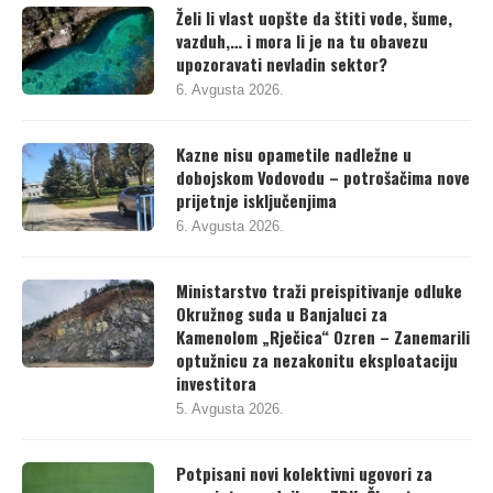
Želi li vlast uopšte da štiti vode, šume,
vazduh,… i mora li je na tu obavezu
upozoravati nevladin sektor?
6. Avgusta 2026.
Kazne nisu opametile nadležne u
dobojskom Vodovodu – potrošačima nove
prijetnje isključenjima
6. Avgusta 2026.
Ministarstvo traži preispitivanje odluke
Okružnog suda u Banjaluci za
Kamenolom „Rječica“ Ozren – Zanemarili
optužnicu za nezakonitu eksploataciju
investitora
5. Avgusta 2026.
Potpisani novi kolektivni ugovori za