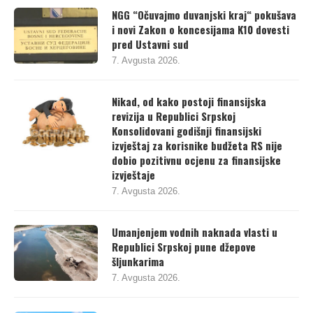
NGG “Očuvajmo duvanjski kraj“ pokušava
i novi Zakon o koncesijama K10 dovesti
pred Ustavni sud
7. Avgusta 2026.
Nikad, od kako postoji finansijska
revizija u Republici Srpskoj
Konsolidovani godišnji finansijski
izvještaj za korisnike budžeta RS nije
dobio pozitivnu ocjenu za finansijske
izvještaje
7. Avgusta 2026.
Umanjenjem vodnih naknada vlasti u
Republici Srpskoj pune džepove
šljunkarima
7. Avgusta 2026.