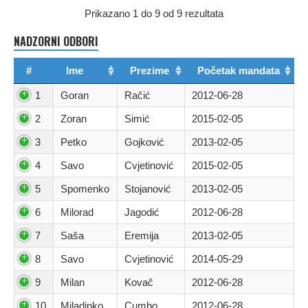
Prikazano 1 do 9 od 9 rezultata
NADZORNI ODBORI
#
Ime
Prezime
Početak mandata
1
Goran
Račić
2012-06-28
2
Zoran
Simić
2015-02-05
3
Petko
Gojković
2013-02-05
4
Savo
Cvjetinović
2015-02-05
5
Spomenko
Stojanović
2013-02-05
6
Milorad
Jagodić
2012-06-28
7
Saša
Eremija
2013-02-05
8
Savo
Cvjetinović
2014-05-29
9
Milan
Kovač
2012-06-28
10
Miladinko
Cumbo
2012-06-28