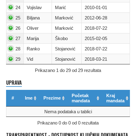
24
Vojislav
Marić
2010-01-01
25
Biljana
Marković
2012-06-28
26
Oliver
Marković
2018-07-22
27
Marija
Škobo
2015-02-05
28
Ranko
Stojanović
2018-07-22
29
Vid
Stojanović
2018-03-21
Prikazano 1 do 29 od 29 rezultata
UPRAVA
Početak
Kraj
#
Ime
Prezime
mandata
mandata
Nema podataka u tablici
Prikazano 0 do 0 od 0 rezultata
TRANSPARENTNOST - DOSTUPNOST KLJUČNIH DOKUMENATA