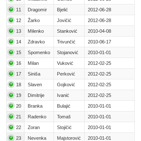
11
Dragomir
Bjelić
2012-06-28
12
Žarko
Jovičić
2012-06-28
13
Milenko
Stanković
2010-04-08
14
Zdravko
Trivunčić
2010-06-17
15
Spomenko
Stojanović
2010-01-01
16
Milan
Vuković
2012-02-25
17
Siniša
Perković
2012-02-25
18
Slaven
Gojković
2012-02-25
19
Dimitrije
Ivanić
2012-02-25
20
Branka
Bulajić
2010-01-01
21
Radenko
Tomaš
2010-01-01
22
Zoran
Stojičić
2010-01-01
23
Nevenka
Majstorović
2010-01-01