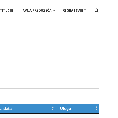
TITUCIJE
JAVNA PREDUZEĆA
REGIJA I SVIJET
andata
Uloga