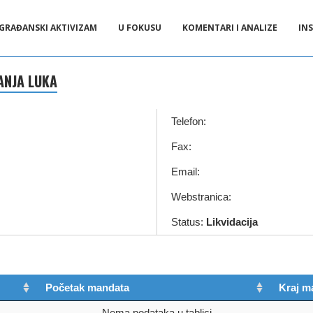
GRAĐANSKI AKTIVIZAM
U FOKUSU
KOMENTARI I ANALIZE
INS
ANJA LUKA
Telefon:
Fax:
Email:
Webstranica:
Status:
Likvidacija
Početak mandata
Kraj m
Nema podataka u tablici