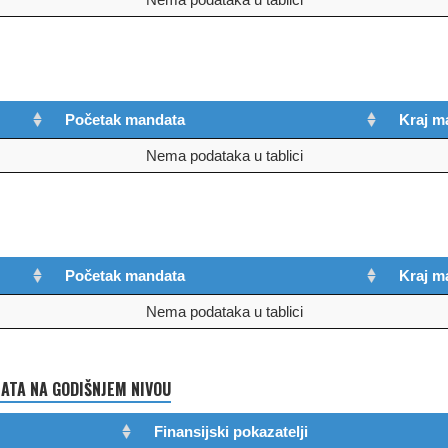
Početak mandata
Kraj m
Nema podataka u tablici
Početak mandata
Kraj m
Nema podataka u tablici
TA NA GODIŠNJEM NIVOU
Finansijski pokazatelji