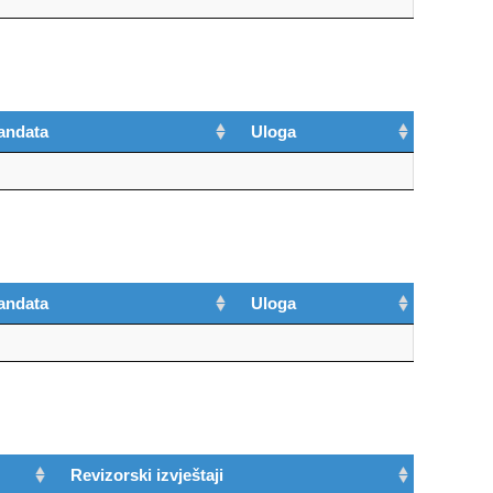
andata
Uloga
andata
Uloga
Revizorski izvještaji