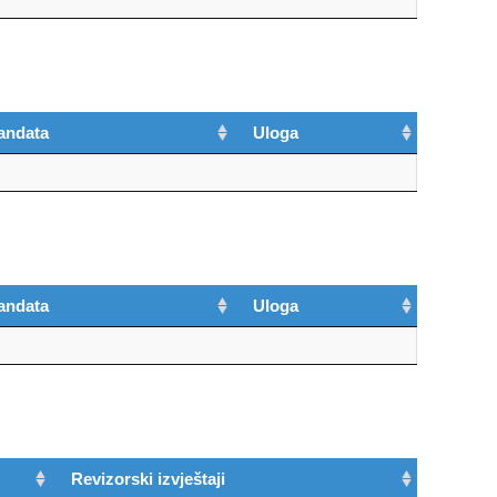
andata
Uloga
andata
Uloga
Revizorski izvještaji