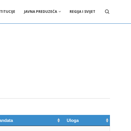
TITUCIJE
JAVNA PREDUZEĆA
REGIJA I SVIJET
andata
Uloga