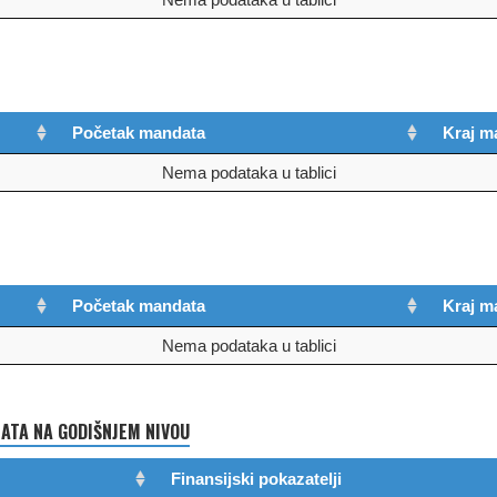
Početak mandata
Kraj m
Nema podataka u tablici
Početak mandata
Kraj m
Nema podataka u tablici
TA NA GODIŠNJEM NIVOU
Finansijski pokazatelji