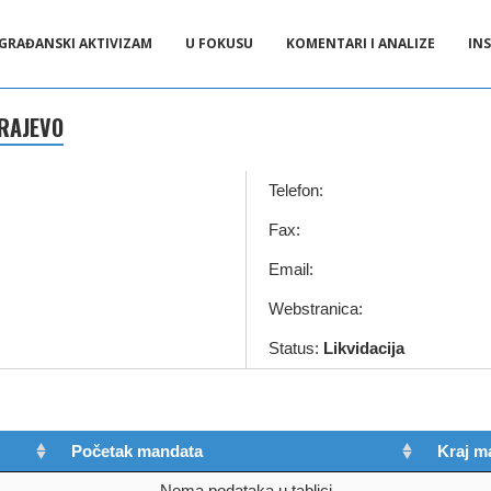
GRAĐANSKI AKTIVIZAM
U FOKUSU
KOMENTARI I ANALIZE
INS
ARAJEVO
Telefon:
Fax:
Email:
Webstranica:
Status:
Likvidacija
Početak mandata
Kraj m
Nema podataka u tablici