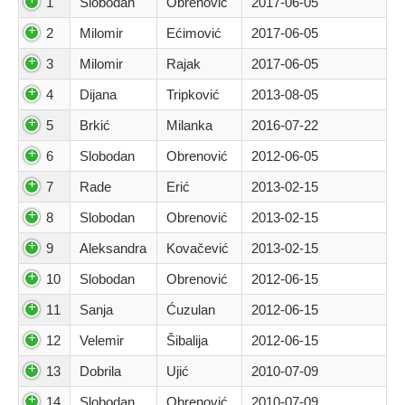
1
Slobodan
Obrenović
2017-06-05
2
Milomir
Ećimović
2017-06-05
3
Milomir
Rajak
2017-06-05
4
Dijana
Tripković
2013-08-05
5
Brkić
Milanka
2016-07-22
6
Slobodan
Obrenović
2012-06-05
7
Rade
Erić
2013-02-15
8
Slobodan
Obrenović
2013-02-15
9
Aleksandra
Kovačević
2013-02-15
10
Slobodan
Obrenović
2012-06-15
11
Sanja
Ćuzulan
2012-06-15
12
Velemir
Šibalija
2012-06-15
13
Dobrila
Ujić
2010-07-09
14
Slobodan
Obrenović
2010-07-09