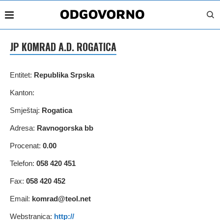
JP KOMRAD A.D. ROGATICA
Entitet:
Republika Srpska
Kanton:
Smještaj:
Rogatica
Adresa:
Ravnogorska bb
Procenat:
0.00
Telefon:
058 420 451
Fax:
058 420 452
Email:
komrad@teol.net
Webstranica:
http://