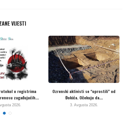
ANE VIJESTI
Eko aktivisti izražavaju sumnju u
Protest zbog nesnosnog smra
iskrenost vlasti. Uzorke...
deponije, koji je...
31. Jula 2026.
29. Jula 2026.