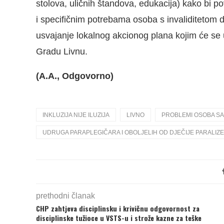
stolova, uličnih štandova, edukacija) kako bi po
i specifičnim potrebama osoba s invaliditetom
usvajanje lokalnog akcionog plana kojim će se u
Gradu Livnu.
(A.A., Odgovorno)
INKLUZIJA NIJE ILUZIJA
LIVNO
PROBLEMI OSOBA SA
UDRUGA PARAPLEGIČARA I OBOLJELIH OD DJEČIJE PARALIZE
prethodni članak
CHP zahtjeva disciplinsku i krivičnu odgovornost za
disciplinske tužioce u VSTS-u i strože kazne za teške