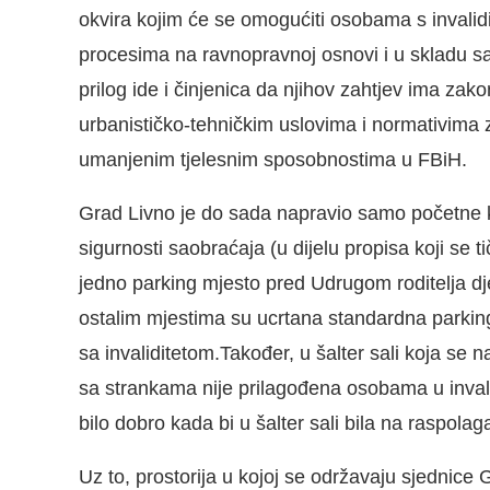
okvira kojim će se omogućiti osobama s invalid
procesima na ravnopravnoj osnovi i u skladu
prilog ide i činjenica da njihov zahtjev ima za
urbanističko-tehničkim uslovima i normativima 
umanjenim tjelesnim sposobnostima u FBiH.
Grad Livno je do sada napravio samo početne 
sigurnosti saobraćaja (u dijelu propisa koji se 
jedno parking mjesto pred Udrugom roditelja 
ostalim mjestima su ucrtana standardna parki
sa invaliditetom.Također, u šalter sali koja se 
sa strankama nije prilagođena osobama u invali
bilo dobro kada bi u šalter sali bila na raspola
Uz to, prostorija u kojoj se održavaju sjednice