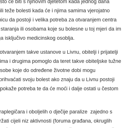
što će biti s njihovim djetetom kada jednog dana
i teže bolesti kada će i njima samima vjerojatno
icu da postoji i velika potreba za otvaranjem centra
staranja ili osobama koje su bolesne u toj mjeri da im
 isključivo medicinskog osoblja.
varanjem takve ustanove u Livnu, obitelji i prijatelji
dnima i drugima pomoglo da teret takve obiteljske tužne
osobe koje do određene životne dobi mogu
prihvaćati svoju bolest ako znaju da u Livnu postoji
 pokaže potreba te da će moći i dalje ostati u čestom
raplegičara i oboljelih o dječije paralize zajedno s
ti cijeli niz aktivnosti (foruma građana, okruglih