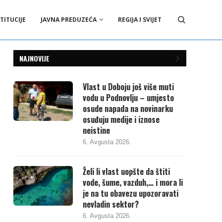
TITUCIJE
JAVNA PREDUZEĆA
REGIJA I SVIJET
NAJNOVIJE
Vlast u Doboju još više muti
vodu u Podnovlju – umjesto
osude napada na novinarku
osuđuju medije i iznose
neistine
6. Avgusta 2026.
Želi li vlast uopšte da štiti
vode, šume, vazduh,… i mora li
je na tu obavezu upozoravati
nevladin sektor?
6. Avgusta 2026.