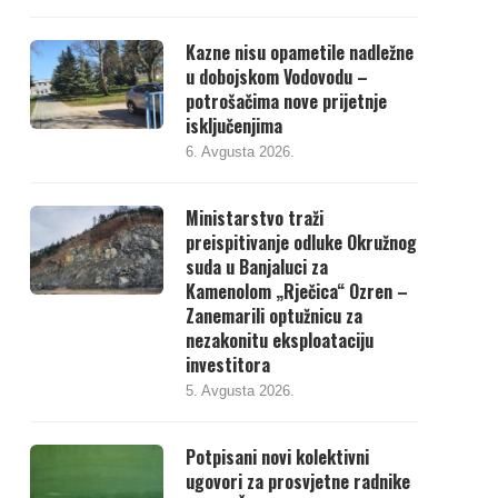
Kazne nisu opametile nadležne
u dobojskom Vodovodu –
potrošačima nove prijetnje
isključenjima
6. Avgusta 2026.
Ministarstvo traži
preispitivanje odluke Okružnog
suda u Banjaluci za
Kamenolom „Rječica“ Ozren –
Zanemarili optužnicu za
nezakonitu eksploataciju
investitora
5. Avgusta 2026.
Potpisani novi kolektivni
ugovori za prosvjetne radnike