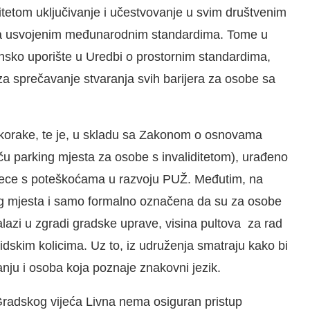
itetom uključivanje i učestvovanje u svim društvenim
 sa usvojenim međunarodnim standardima. Tome u
konsko uporište u Uredbi o prostornim standardima,
za sprečavanje stvaranja svih barijera za osobe sa
korake, te je, u skladu sa Zakonom o osnovama
tiču parking mjesta za osobe s invaliditetom), urađeno
djece s poteškoćama u razvoju PUŽ. Međutim, na
ng mjesta i samo formalno označena da su za osobe
nalazi u zgradi gradske uprave, visina pultova za rad
dskim kolicima. Uz to, iz udruženja smatraju kako bi
ganju i osoba koja poznaje znakovni jezik.
 Gradskog vijeća Livna nema osiguran pristup