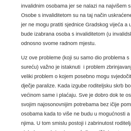
invalidnim osobama jer se nalazi na najvišem sp
Osobe s invaliditetom su na taj način uskraće
jer ne mogu pratiti sjednice Gradskog vijeća a 
bude izabrana osoba s invaliditetom (u invalidsk
odnosno svome radnom mjestu.
Uz ove probleme (koji su samo dio problema s 
sureću) važno je istaknuti i problem zbrinjavanj
veliki problem o kojem posebno mogu svjedočiti
dječje paralize. Kada izgube roditeljsku skrb b
većinom same i plaćaju. Sve je dobro dok te os
svojim najosonovnijim potrebama bez ičije pomoći
osobama kada to više ne budu u mogućnosti a ne
njima. U tom smislu postoji i zabrinutost roditel