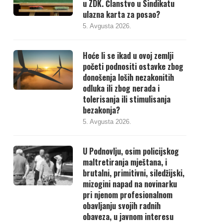
u ZDK. Članstvo u Sindikatu
ulazna karta za posao?
5. Avgusta 2026.
Hoće li se ikad u ovoj zemlji
početi podnositi ostavke zbog
donošenja loših nezakonitih
odluka ili zbog nerada i
tolerisanja ili stimulisanja
bezakonja?
5. Avgusta 2026.
U Podnovlju, osim policijskog
maltretiranja mještana, i
brutalni, primitivni, siledžijski,
mizogini napad na novinarku
pri njenom profesionalnom
obavljanju svojih radnih
obaveza, u javnom interesu