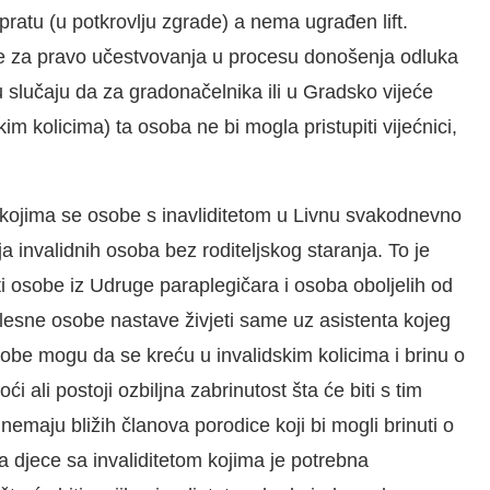
ratu (u potkrovlju zgrade) a nema ugrađen lift.
ne za pravo učestvovanja u procesu donošenja odluka
u slučaju da za gradonačelnika ili u Gradsko vijeće
im kolicima) ta osoba ne bi mogla pristupiti vijećnici,
kojima se osobe s inavliditetom u Livnu svakodnevno
a invalidnih osoba bez roditeljskog staranja. To je
 osobe iz Udruge paraplegičara i osoba oboljelih od
olesne osobe nastave živjeti same uz asistenta kojeg
obe mogu da se kreću u invalidskim kolicima i brinu o
 ali postoji ozbiljna zabrinutost šta će biti s tim
maju bližih članova porodice koji bi mogli brinuti o
ja djece sa invaliditetom kojima je potrebna