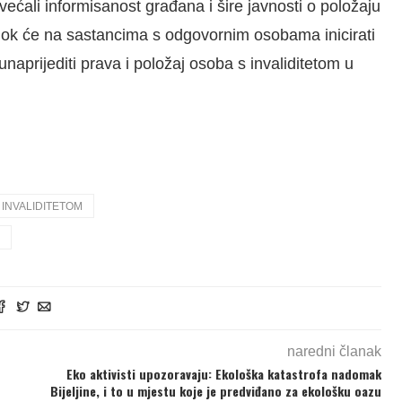
većali informisanost građana i šire javnosti o položaju
 dok će na sastancima s odgovornim osobama inicirati
naprijediti prava i položaj osoba s invaliditetom u
 INVALIDITETOM
naredni članak
Eko aktivisti upozoravaju: Ekološka katastrofa nadomak
Bijeljine, i to u mjestu koje je predviđano za ekološku oazu