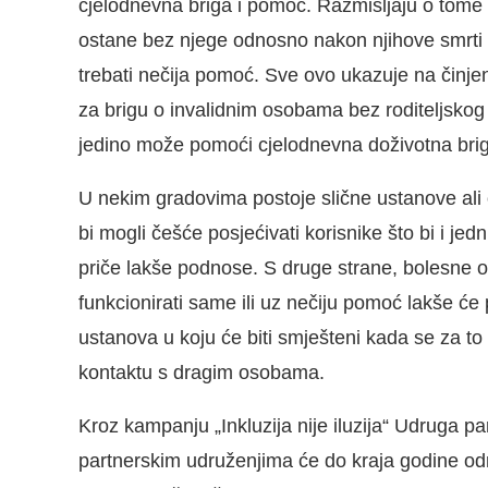
cjelodnevna briga i pomoć. Razmišljaju o tome 
ostane bez njege odnosno nakon njihove smrti il
trebati nečija pomoć. Sve ovo ukazuje na činjen
za brigu o invalidnim osobama bez roditeljskog 
jedino može pomoći cjelodnevna doživotna briga
U nekim gradovima postoje slične ustanove ali ot
bi mogli češće posjećivati korisnike što bi i je
priče lakše podnose. S druge strane, bolesne 
funkcionirati same ili uz nečiju pomoć lakše će 
ustanova u koju će biti smješteni kada se za to
kontaktu s dragim osobama.
Kroz kampanju „Inkluzija nije iluzija“ Udruga pa
partnerskim udruženjima će do kraja godine održa