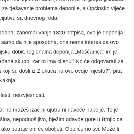
sa za rješavanje problema deponije, a Općinsko vijeće
cijativu sa dnevnog reda.
građana, zanemarivanje 1820 potpisa, ovo je deponija
ne samo da nije sposobna, ona nema interes da ovo
ijsku dobit, regionalna deponija „Mošćanica“ im je
rađana skupo, zar to ima cijenu? Ko će odgovarati za
 koji su došli iz Zlokuća na ovo ovdje mjesto?“, pita
Kaknja.
esti, neizvjesnosti.
, ne možeš izać ni ujutru ni naveče napolje. To je
šina, nepodnošljivo, bježim odavde gore u Brnjic da
ko potraje oni će oboljeti. Obolićemo svi. Može li