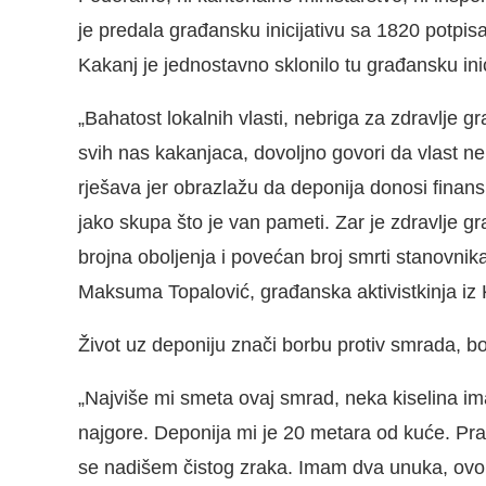
je predala građansku inicijativu sa 1820 potpi
Kakanj je jednostavno sklonilo tu građansku ini
„Bahatost lokalnih vlasti, nebriga za zdravlje 
svih nas kakanjaca, dovoljno govori da vlast 
rješava jer obrazlažu da deponija donosi finans
jako skupa što je van pameti. Zar je zdravlje g
brojna oboljenja i povećan broj smrti stanovnika
Maksuma Topalović, građanska aktivistkinja iz 
Život uz deponiju znači borbu protiv smrada, bol
„Najviše mi smeta ovaj smrad, neka kiselina ima
najgore. Deponija mi je 20 metara od kuće. Pra
se nadišem čistog zraka. Imam dva unuka, ovo a