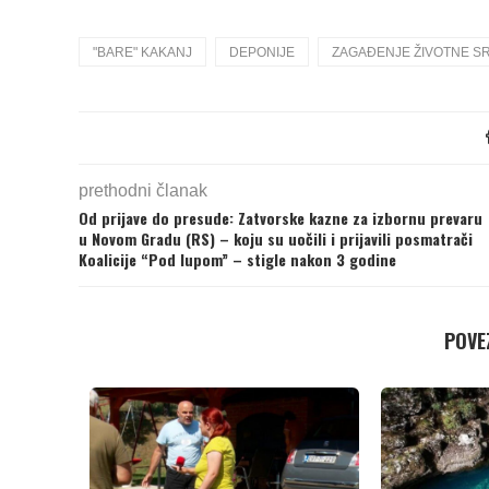
"BARE" KAKANJ
DEPONIJE
ZAGAĐENJE ŽIVOTNE S
prethodni članak
Od prijave do presude: Zatvorske kazne za izbornu prevaru
u Novom Gradu (RS) – koju su uočili i prijavili posmatrači
Koalicije “Pod lupom” – stigle nakon 3 godine
POVEZ