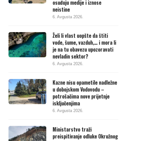
osuđuju medije i iznose
neistine
6. Avgusta 2026.
Želi li vlast uopšte da štiti
vode, šume, vazduh,… i mora li
je na tu obavezu upozoravati
nevladin sektor?
6. Avgusta 2026.
Kazne nisu opametile nadležne
u dobojskom Vodovodu –
potrošačima nove prijetnje
isključenjima
6. Avgusta 2026.
Ministarstvo traži
preispitivanje odluke Okružnog