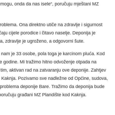
ne mogu, onda da nas isele“, poručuju mještani MZ
oblema. Ona direktno utiče na zdravlje i sigurnost
aju cijele porodice i čitavo naselje. Deponija je
a, zdravlje je ugroženo, a odgovorni šute.
 nam je 33 osobe, pola toga je karcinom pluća. Kod
e godine. Mi tražimo hitno odvoženje otpada na
tim, aktivan rad na zatvaranju ove deponije. Zahtjev
ana Kaknja. Pozivamo sve nadležne od Općine, sudova,
e problema deponije Bare. Tražimo da deponija bude
 poručuju građani MZ Plandište kod Kaknja.