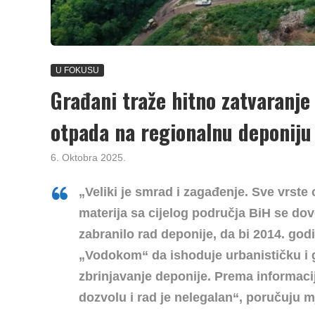
U FOKUSU
Građani traže hitno zatvaranje
otpada na regionalnu deponij
6. Oktobra 2025.
„Veliki je smrad i zagađenje. Sve vrst
materija sa cijelog područja BiH se dov
zabranilo rad deponije, da bi 2014. god
„Vodokom“ da ishoduje urbanističku i g
zbrinjavanje deponije. Prema informaci
dozvolu i rad je nelegalan“, poručuju m