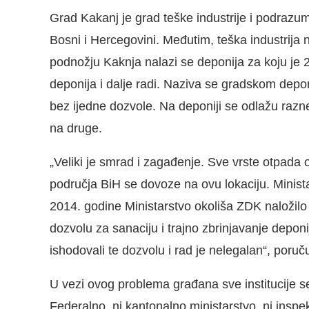
Grad Kakanj je grad teške industrije i podrazu
Bosni i Hercegovini. Međutim, teška industrija
podnožju Kaknja nalazi se deponija za koju je 
deponija i dalje radi. Naziva se gradskom depo
bez ijedne dozvole. Na deponiji se odlažu razn
na druge.
„Veliki je smrad i zagađenje. Sve vrste otpada
područja BiH se dovoze na ovu lokaciju. Minista
2014. godine Ministarstvo okoliša ZDK naložilo
dozvolu za sanaciju i trajno zbrinjavanje depo
ishodovali te dozvolu i rad je nelegalan“, poru
U vezi ovog problema građana sve institucije se
Federalno, ni kantonalno ministarstvo, ni insp