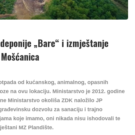
 deponije „Bare“ i izmještanje
u Mošćanica
e otpada od kućanskog, animalnog, opasnih
oze na ovu lokaciju. Ministarstvo je 2012. godine
ine Ministarstvo okoliša ZDK naložilo JP
rađevinsku dozvolu za sanaciju i trajno
jama koje imamo, oni nikada nisu ishodovali te
ještani MZ Plandište.