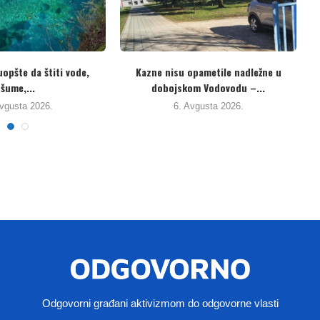
Potpisani novi kolektivni ugovori za
Hoće li se ikad u ovoj zemlji p
prosvjetne radnike u...
5. Avgusta 2026.
5. Avgusta 2026.
Odgovorni građani aktivizmom do odgovorne vlasti