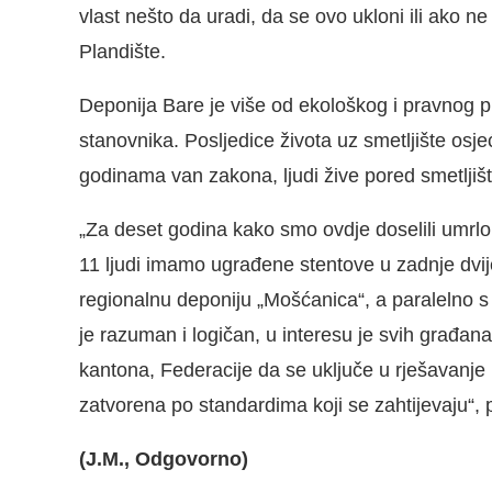
vlast nešto da uradi, da se ovo ukloni ili ako 
Plandište.
Deponija Bare je više od ekološkog i pravnog pr
stanovnika. Posljedice života uz smetljište osjeć
godinama van zakona, ljudi žive pored smetljišt
„Za deset godina kako smo ovdje doselili umrlo
11 ljudi imamo ugrađene stentove u zadnje dvij
regionalnu deponiju „Mošćanica“, a paralelno s 
je razuman i logičan, u interesu je svih građ
kantona, Federacije da se uključe u rješavanj
zatvorena po standardima koji se zahtijevaju“,
(J.M., Odgovorno)