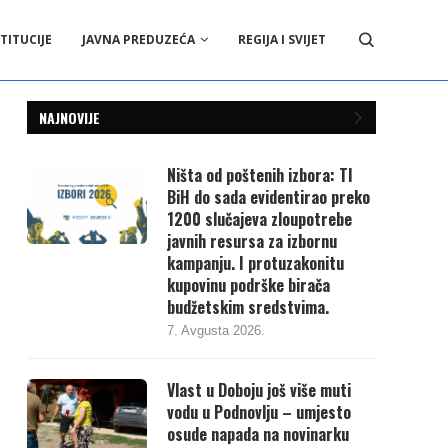
TITUCIJE
JAVNA PREDUZEĆA
REGIJA I SVIJET
NAJNOVIJE
Ništa od poštenih izbora: TI
BiH do sada evidentirao preko
1200 slučajeva zloupotrebe
javnih resursa za izbornu
kampanju. I protuzakonitu
kupovinu podrške birača
budžetskim sredstvima.
7. Avgusta 2026.
Vlast u Doboju još više muti
vodu u Podnovlju – umjesto
osude napada na novinarku