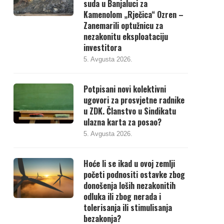
suda u Banjaluci za
Kamenolom „Rječica“ Ozren –
Zanemarili optužnicu za
nezakonitu eksploataciju
investitora
5. Avgusta 2026.
Potpisani novi kolektivni
ugovori za prosvjetne radnike
u ZDK. Članstvo u Sindikatu
ulazna karta za posao?
5. Avgusta 2026.
Hoće li se ikad u ovoj zemlji
početi podnositi ostavke zbog
donošenja loših nezakonitih
odluka ili zbog nerada i
tolerisanja ili stimulisanja
bezakonja?