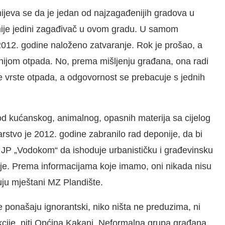
mijeva se da je jedan od najzagađenijih gradova u
 nije jedini zagađivač u ovom gradu. U samom
2012. godine naloženo zatvaranje. Rok je prošao, a
nijom otpada. No, prema mišljenju građana, ona radi
e vrste otpada, a odgovornost se prebacuje s jednih
 od kućanskog, animalnog, opasnih materija sa cijelog
rstvo je 2012. godine zabranilo rad deponije, da bi
 JP „Vodokom“ da ishoduje urbanističku i građevinsku
nije. Prema informacijama koje imamo, oni nikada nisu
čuju mještani MZ Plandište.
 ponašaju ignorantski, niko ništa ne preduzima, ni
ekcije, niti Općina Kakanj. Neformalna grupa građana