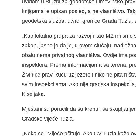
uvidom u Službi za geodetsko i imovinsko-pra
knjigama je upisan posjed, a ne vlasništvo. Tak
geodetska služba, utvrdi granice Grada Tuzla, a
„Kao lokalna grupa za razvoj i kao MZ mi smo 
zakon, jasno je da je, u ovom slučaju, nadlež
obalu nema privatnog vlasništva. Ovdje ima po
inspektora. Prema informacijama sa terena, pr
Živinice pravi kuću uz jezero i niko ne pita niš
svim inspekcijama. Ako nije gradska inspekcija
Kiseljaka.
Mještani su poručili da su krenuli sa skupljanje
Gradsko vijeće Tuzla.
„Neka se i Vijeće očituje. Ako GV Tuzla kaže o