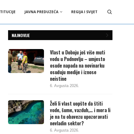
TITUCIJE
JAVNA PREDUZEĆA
REGIJA I SVIJET
NAJNOVIJE
Vlast u Doboju još više muti
vodu u Podnovlju – umjesto
osude napada na novinarku
osuđuju medije i iznose
neistine
6. Avgusta 2026.
Želi li vlast uopšte da štiti
vode, šume, vazduh,… i mora li
je na tu obavezu upozoravati
nevladin sektor?
6. Avgusta 2026.