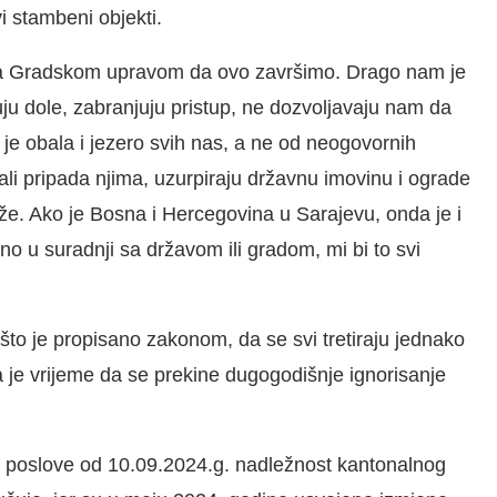
vi stambeni objekti.
i sa Gradskom upravom da ovo završimo. Drago nam je
uju dole, zabranjuju pristup, ne dozvoljavaju nam da
 je obala i jezero svih nas, a ne od neogovornih
ali pripada njima, uzurpiraju državnu imovinu i ograde
že. Ako je Bosna i Hercegovina u Sarajevu, onda je i
eno u suradnji sa državom ili gradom, mi bi to svi
što je propisano zakonom, da se svi tretiraju jednako
a je vrijeme da se prekine dugogodišnje ignorisanje
e poslove od 10.09.2024.g. nadležnost kantonalnog