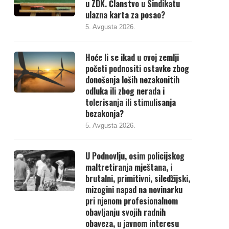
u ZDK. Članstvo u Sindikatu
ulazna karta za posao?
5. Avgusta 2026.
Hoće li se ikad u ovoj zemlji
početi podnositi ostavke zbog
donošenja loših nezakonitih
odluka ili zbog nerada i
tolerisanja ili stimulisanja
bezakonja?
5. Avgusta 2026.
U Podnovlju, osim policijskog
maltretiranja mještana, i
brutalni, primitivni, siledžijski,
mizogini napad na novinarku
pri njenom profesionalnom
obavljanju svojih radnih
obaveza, u javnom interesu