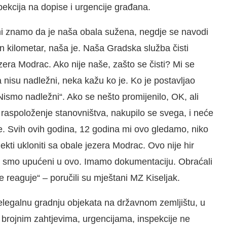
ekcija na dopise i urgencije građana.
 mi znamo da je naša obala sužena, negdje se navodi
an kilometar, naša je. Naša Gradska služba čisti
era Modrac. Ako nije naše, zašto se čisti? Mi se
nisu nadležni, neka kažu ko je. Ko je postavljao
ismo nadležni“. Ako se nešto promijenilo, OK, ali
 raspoloženje stanovništva, nakupilo se svega, i neće
ke. Svih ovih godina, 12 godina mi ovo gledamo, niko
kti ukloniti sa obale jezera Modrac. Ovo nije hir
o smo upućeni u ovo. Imamo dokumentaciju. Obraćali
 reaguje“ – poručili su mještani MZ Kiseljak.
legalnu gradnju objekata na državnom zemljištu, u
rojnim zahtjevima, urgencijama, inspekcije ne