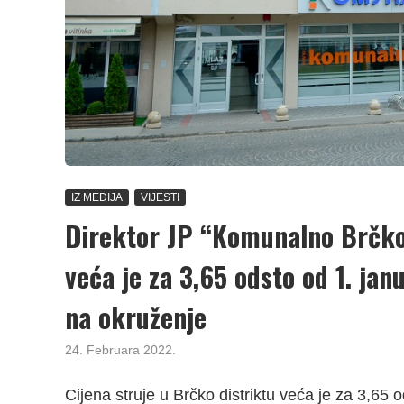
IZ MEDIJA
VIJESTI
Direktor JP “Komunalno Brčko”
veća je za 3,65 odsto od 1. janu
na okruženje
24. Februara 2022.
Cijena struje u Brčko distriktu veća je za 3,65 o