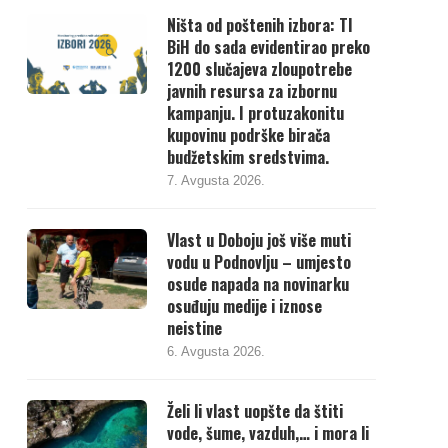
Ništa od poštenih izbora: TI
BiH do sada evidentirao preko
1200 slučajeva zloupotrebe
javnih resursa za izbornu
kampanju. I protuzakonitu
kupovinu podrške birača
budžetskim sredstvima.
7. Avgusta 2026.
Vlast u Doboju još više muti
vodu u Podnovlju – umjesto
osude napada na novinarku
osuđuju medije i iznose
neistine
6. Avgusta 2026.
Želi li vlast uopšte da štiti
vode, šume, vazduh,… i mora li