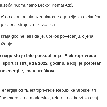
reduzeća “Komunalno Brčko” Kemal Atić.
ošlo nakon odluke Regulatorne agencije za električnu
je cijena struje za fizička lica.
 kraja godine, ali i da je, uprkos povećanju, cijena
ruženje.
e nego što je bilo poskupljenja “Elektroprivrede
poruci struje za 2022. godinu, a koji je potpisan
čne energije, imate troškove
 energiju od “Elektroprivrede Republike Srpske” tri
rične energije na mađarskoj, referentnoj berzi za ovaj