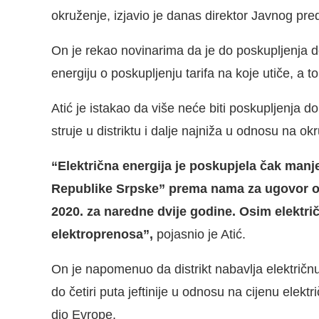
okruženje, izjavio je danas direktor Javnog p
On je rekao novinarima da je do poskupljenja d
energiju o poskupljenju tarifa na koje utiče, a to 
Atić je istakao da više neće biti poskupljenja do
struje u distriktu i dalje najniža u odnosu na ok
“Električna energija je poskupjela čak manj
Republike Srpske” prema nama za ugovor o is
2020. za naredne dvije godine. Osim elektri
elektroprenosa”,
pojasnio je Atić.
On je napomenuo da distrikt nabavlja električnu
do četiri puta jeftinije u odnosu na cijenu elekt
dio Evrope.