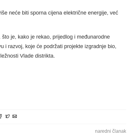
iše neće biti sporna cijena električne energije, već
, što je, kako je rekao, prijedlog i međunarodne
 i razvoj, koje će podržati projekte izgradnje bio,
dležnosti Vlade distrikta.
naredni članak