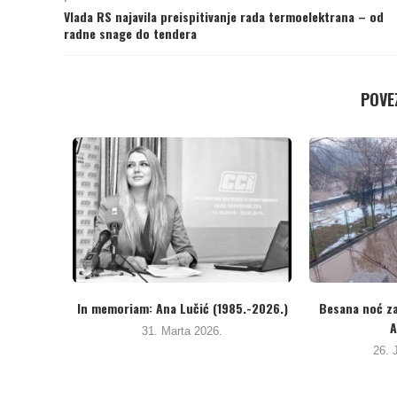
Vlada RS najavila preispitivanje rada termoelektrana – od
radne snage do tendera
POVEZ
ke za
BH novinari – Sramotna šutnja bh.
Najbolje rangir
institucija o...
ustanova iz BiH,
20. Januara 2026.
19. Jan