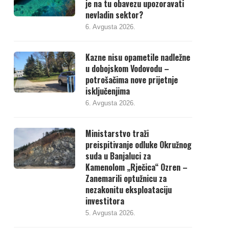
je na tu obavezu upozoravati
nevladin sektor?
6. Avgusta 2026.
Kazne nisu opametile nadležne
u dobojskom Vodovodu –
potrošačima nove prijetnje
isključenjima
6. Avgusta 2026.
Ministarstvo traži
preispitivanje odluke Okružnog
suda u Banjaluci za
Kamenolom „Rječica“ Ozren –
Zanemarili optužnicu za
nezakonitu eksploataciju
investitora
5. Avgusta 2026.