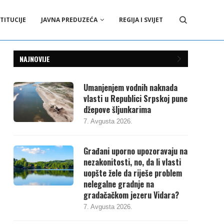
TITUCIJE
JAVNA PREDUZEĆA
REGIJA I SVIJET
NAJNOVIJE
Umanjenjem vodnih naknada
vlasti u Republici Srpskoj pune
džepove šljunkarima
7. Avgusta 2026.
Građani uporno upozoravaju na
nezakonitosti, no, da li vlasti
uopšte žele da riješe problem
nelegalne gradnje na
gradačačkom jezeru Vidara?
7. Avgusta 2026.