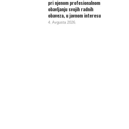
pri njenom profesionalnom
obavljanju svojih radnih
obaveza, u javnom interesu
4. Avgusta 2026.
Radnici „Krivaje“ zahtijevaju
In memoriam: Ana Lučić (1985.-2
državanje tematske sjednice GV
31. Marta 2026.
Zavidovići....
8. Januara 2026.