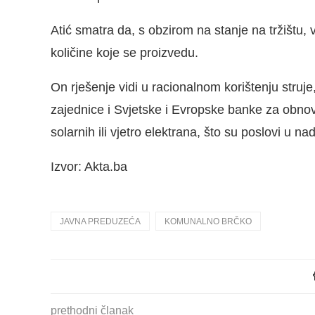
Atić smatra da, s obzirom na stanje na tržištu, v
količine koje se proizvedu.
On rješenje vidi u racionalnom korištenju struje
zajednice i Svjetske i Evropske banke za obnovu
solarnih ili vjetro elektrana, što su poslovi u na
Izvor: Akta.ba
JAVNA PREDUZEĆA
KOMUNALNO BRČKO
prethodni članak