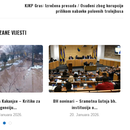
KJKP Gras: Izrečena presuda / Osuđeni zbog korupcije
prilikom nabavke polovnih trolejbusa
ANE VIJESTI
ana visokoškolska
Proširena lista ortopedskih pomagala
 na Webometrics...
u TK: Djelimično uvaženi...
o
uara 2026.
17. Januara 2026.