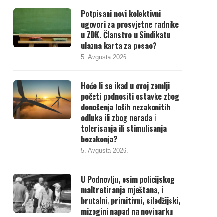
Potpisani novi kolektivni
ugovori za prosvjetne radnike
u ZDK. Članstvo u Sindikatu
ulazna karta za posao?
5. Avgusta 2026.
Hoće li se ikad u ovoj zemlji
početi podnositi ostavke zbog
donošenja loših nezakonitih
odluka ili zbog nerada i
tolerisanja ili stimulisanja
bezakonja?
5. Avgusta 2026.
U Podnovlju, osim policijskog
maltretiranja mještana, i
brutalni, primitivni, siledžijski,
mizogini napad na novinarku