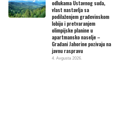
odlukama Ustavnog suda,
vlast nastavlja sa
podilaženjem građevinskom
lobiju i pretvaranjem
olimpijske planine u
apartmansko naselje –
Građani Jahorine pozivaju na
javnu raspravu
4. Avgusta 2026.