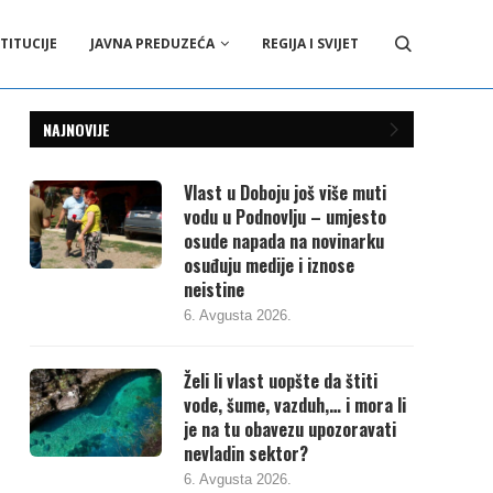
TITUCIJE
JAVNA PREDUZEĆA
REGIJA I SVIJET
NAJNOVIJE
Vlast u Doboju još više muti
vodu u Podnovlju – umjesto
osude napada na novinarku
osuđuju medije i iznose
neistine
6. Avgusta 2026.
Želi li vlast uopšte da štiti
vode, šume, vazduh,… i mora li
je na tu obavezu upozoravati
nevladin sektor?
6. Avgusta 2026.