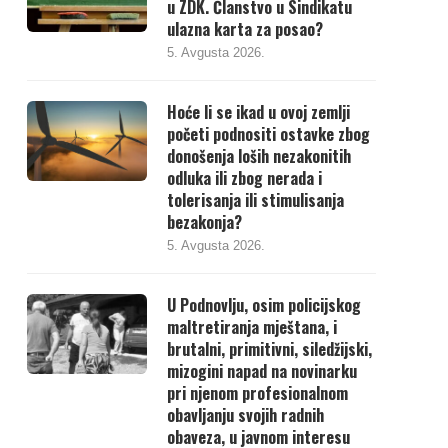
u ZDK. Članstvo u Sindikatu
ulazna karta za posao?
5. Avgusta 2026.
Hoće li se ikad u ovoj zemlji
početi podnositi ostavke zbog
donošenja loših nezakonitih
odluka ili zbog nerada i
tolerisanja ili stimulisanja
bezakonja?
5. Avgusta 2026.
U Podnovlju, osim policijskog
maltretiranja mještana, i
brutalni, primitivni, siledžijski,
mizogini napad na novinarku
pri njenom profesionalnom
obavljanju svojih radnih
obaveza, u javnom interesu