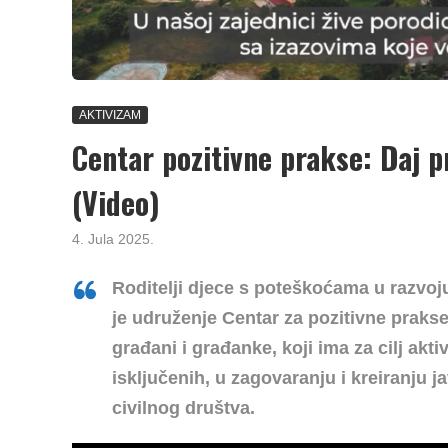
AKTIVIZAM
Centar pozitivne prakse: Daj p
(Video)
4. Jula 2025.
Roditelji djece s poteškoćama u razvoj
je udruženje Centar za pozitivne praks
građani i građanke, koji ima za cilj akt
isključenih, u zagovaranju i kreiranju 
civilnog društva.