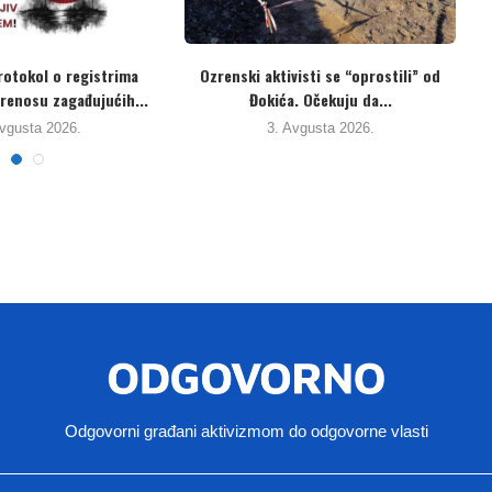
tivisti izražavaju sumnju u
Protest zbog nesnosnog smrada sa
renost vlasti. Uzorke...
deponije, koji je...
31. Jula 2026.
29. Jula 2026.
Odgovorni građani aktivizmom do odgovorne vlasti