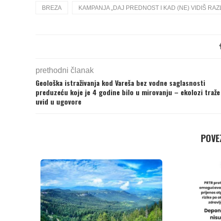
BREZA
KAMPANJA „DAJ PREDNOST I KAD (NE) VIDIŠ RAZ
prethodni članak
Geološka istraživanja kod Vareša bez vodne saglasnosti
preduzeću koje je 4 godine bilo u mirovanju – ekolozi traže
uvid u ugovore
POVEZ