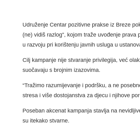
Udruženje Centar pozitivne prakse iz Breze po
(ne) vidiš razlog”, kojom traže uvođenje prava 
u razvoju pri korištenju javnih usluga u ustan
Cilj kampanje nije stvaranje privilegija, već 
suočavaju s brojnim izazovima.
“Tražimo razumijevanje i podršku, a ne posebn
stresa i više dostojanstva za djecu i njihove po
Poseban akcenat kampanja stavlja na nevidljive
su itekako stvarne.