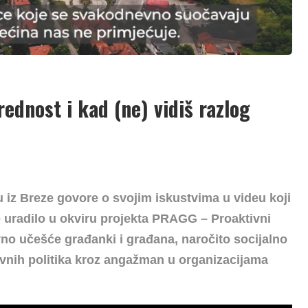
rednost i kad (ne) vidiš razlog
u iz Breze govore o svojim iskustvima u videu koji
e uradilo u okviru projekta PRAGG –
Proaktivni
ivno učešće građanki i građana, naročito socijalno
javnih politika kroz angažman u organizacijama