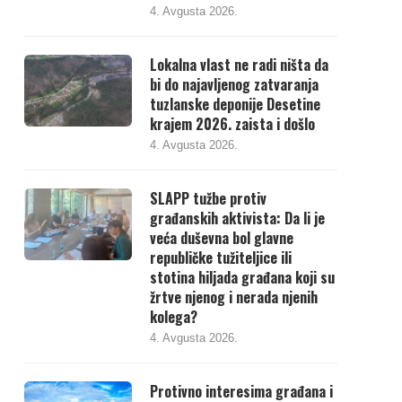
4. Avgusta 2026.
Lokalna vlast ne radi ništa da
bi do najavljenog zatvaranja
tuzlanske deponije Desetine
krajem 2026. zaista i došlo
4. Avgusta 2026.
SLAPP tužbe protiv
građanskih aktivista: Da li je
veća duševna bol glavne
republičke tužiteljice ili
stotina hiljada građana koji su
žrtve njenog i nerada njenih
kolega?
4. Avgusta 2026.
Protivno interesima građana i