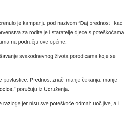
krenulo je kampanju pod nazivom “Daj prednost i kad
prvenstva za roditelje i staratelje djece s poteškoćama
ovama na području ove općine.
olakšavanje svakodnevnog života porodicama koje se
e povlastice. Prednost znači manje čekanja, manje
rodice,” poručuju iz Udruženja.
 razloge jer nisu sve poteškoće odmah uočljive, ali