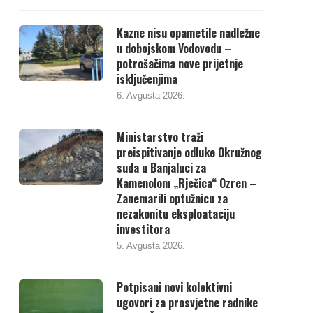
Kazne nisu opametile nadležne
u dobojskom Vodovodu –
potrošačima nove prijetnje
isključenjima
6. Avgusta 2026.
Ministarstvo traži
preispitivanje odluke Okružnog
suda u Banjaluci za
Kamenolom „Rječica“ Ozren –
Zanemarili optužnicu za
nezakonitu eksploataciju
investitora
5. Avgusta 2026.
Potpisani novi kolektivni
ugovori za prosvjetne radnike