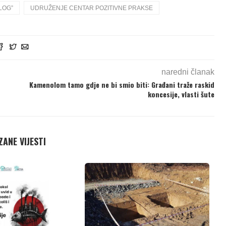
LOG”
UDRUŽENJE CENTAR POZITIVNE PRAKSE
naredni članak
Kamenolom tamo gdje ne bi smio biti: Građani traže raskid
koncesije, vlasti šute
ANE VIJESTI