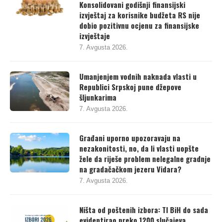
Konsolidovani godišnji finansijski
izvještaj za korisnike budžeta RS nije
dobio pozitivnu ocjenu za finansijske
izvještaje
7. Avgusta 2026.
Umanjenjem vodnih naknada vlasti u
Republici Srpskoj pune džepove
šljunkarima
7. Avgusta 2026.
Građani uporno upozoravaju na
nezakonitosti, no, da li vlasti uopšte
žele da riješe problem nelegalne gradnje
na gradačačkom jezeru Vidara?
7. Avgusta 2026.
Ništa od poštenih izbora: TI BiH do sada
evidentirao preko 1200 slučajeva