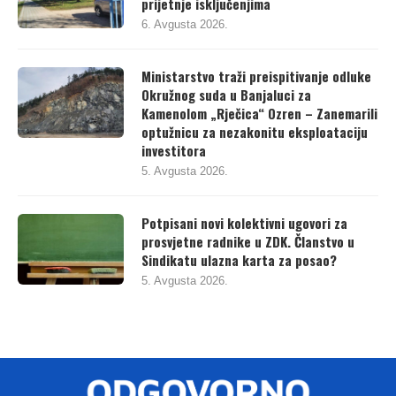
prijetnje isključenjima
6. Avgusta 2026.
Ministarstvo traži preispitivanje odluke
Okružnog suda u Banjaluci za
Kamenolom „Rječica“ Ozren – Zanemarili
optužnicu za nezakonitu eksploataciju
investitora
5. Avgusta 2026.
Potpisani novi kolektivni ugovori za
prosvjetne radnike u ZDK. Članstvo u
Sindikatu ulazna karta za posao?
5. Avgusta 2026.