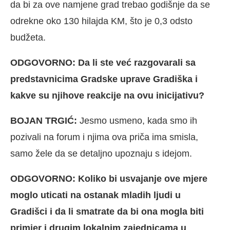
da bi za ove namjene grad trebao godišnje da se
odrekne oko 130 hilajda KM, što je 0,3 odsto
budžeta.
ODGOVORNO: Da li ste već razgovarali sa
predstavnicima Gradske uprave Gradiška i
kakve su njihove reakcije na ovu inicijativu?
BOJAN TRGIĆ:
Jesmo usmeno, kada smo ih
pozivali na forum i njima ova priča ima smisla,
samo žele da se detaljno upoznaju s idejom.
ODGOVORNO: Koliko bi usvajanje ove mjere
moglo uticati na ostanak mladih ljudi u
Gradišci i da li smatrate da bi ona mogla biti
primjer i drugim lokalnim zajednicama u