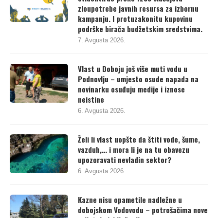
zloupotrebe javnih resursa za izbornu
kampanju. I protuzakonitu kupovinu
podrške birača budžetskim sredstvima.
7. Avgusta 2026.
Vlast u Doboju još više muti vodu u
Podnovlju – umjesto osude napada na
novinarku osuđuju medije i iznose
neistine
6. Avgusta 2026.
Želi li vlast uopšte da štiti vode, šume,
vazduh,… i mora li je na tu obavezu
upozoravati nevladin sektor?
6. Avgusta 2026.
Kazne nisu opametile nadležne u
dobojskom Vodovodu – potrošačima nove