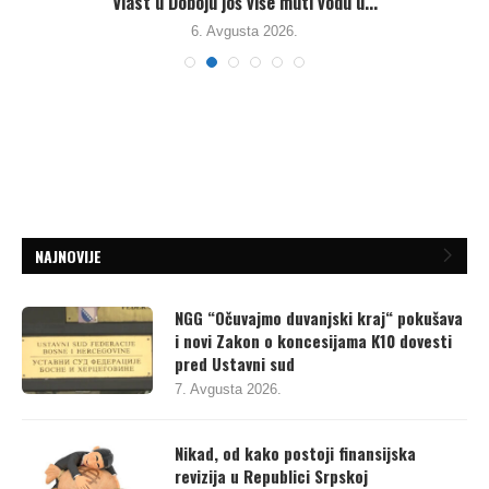
.
Vlast u Doboju još više muti vodu u...
6. Avgusta 2026.
NAJNOVIJE
NGG “Očuvajmo duvanjski kraj“ pokušava
i novi Zakon o koncesijama K10 dovesti
pred Ustavni sud
7. Avgusta 2026.
Nikad, od kako postoji finansijska
revizija u Republici Srpskoj