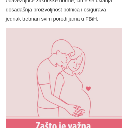
obavezujuće zakonske norme, čime se uklanja
dosadašnja proizvoljnost bolnica i osigurava
jednak tretman svim porodiljama u FBiH.