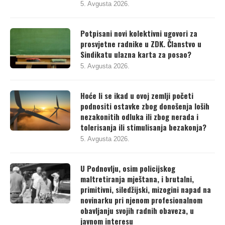
5. Avgusta 2026.
Potpisani novi kolektivni ugovori za
prosvjetne radnike u ZDK. Članstvo u
Sindikatu ulazna karta za posao?
5. Avgusta 2026.
Hoće li se ikad u ovoj zemlji početi
podnositi ostavke zbog donošenja loših
nezakonitih odluka ili zbog nerada i
tolerisanja ili stimulisanja bezakonja?
5. Avgusta 2026.
U Podnovlju, osim policijskog
maltretiranja mještana, i brutalni,
primitivni, siledžijski, mizogini napad na
novinarku pri njenom profesionalnom
obavljanju svojih radnih obaveza, u
javnom interesu