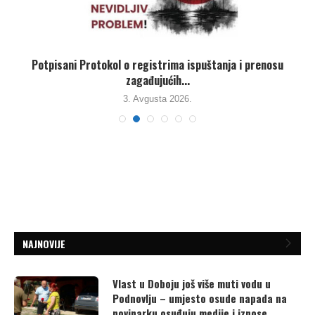
,
Potpisani Protokol o registrima ispuštanja i prenosu
zagađujućih...
3. Avgusta 2026.
NAJNOVIJE
Vlast u Doboju još više muti vodu u
Podnovlju – umjesto osude napada na
novinarku osuđuju medije i iznose