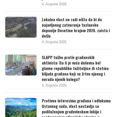
4. Avgusta 2026.
Lokalna vlast ne radi ništa da bi do
najavljenog zatvaranja tuzlanske
deponije Desetine krajem 2026. zaista i
došlo
4. Avgusta 2026.
SLAPP tužbe protiv građanskih
aktivista: Da li je veća duševna bol
glavne republičke tužiteljice ili stotina
hiljada građana koji su žrtve njenog i
nerada njenih kolega?
4. Avgusta 2026.
Protivno interesima građana i odlukama
Ustavnog suda, vlast nastavlja sa
podilaženjem građevinskom lobiju i
pretvaranjem olimpijske planine u