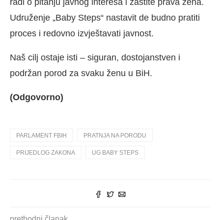
radi o pitanju javnog interesa i zaštite prava žena.
Udruženje „Baby Steps“ nastavit de budno pratiti
proces i redovno izvještavati javnost.
Naš cilj ostaje isti – siguran, dostojanstven i
podržan porod za svaku ženu u BiH.
(Odgovorno)
PARLAMENT FBIH
PRATNJA NA PORODU
PRIJEDLOG ZAKONA
UG BABY STEPS
prethodni članak