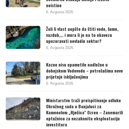
neistine
6. Avgusta 2026.
Želi li vlast uopšte da štiti vode, šume,
vazduh,… i mora li je na tu obavezu
upozoravati nevladin sektor?
6. Avgusta 2026.
Kazne nisu opametile nadležne u
dobojskom Vodovodu – potrošačima nove
prijetnje isključenjima
6. Avgusta 2026.
Ministarstvo traži preispitivanje odluke
Okružnog suda u Banjaluci za
Kamenolom „Rječica“ Ozren – Zanemarili
optužnicu za nezakonitu eksploataciju
investitora