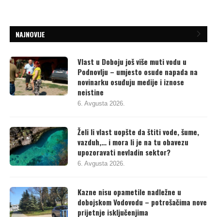
NAJNOVIJE
Vlast u Doboju još više muti vodu u
Podnovlju – umjesto osude napada na
novinarku osuđuju medije i iznose
neistine
6. Avgusta 2026.
Želi li vlast uopšte da štiti vode, šume,
vazduh,… i mora li je na tu obavezu
upozoravati nevladin sektor?
6. Avgusta 2026.
Kazne nisu opametile nadležne u
dobojskom Vodovodu – potrošačima nove
prijetnje isključenjima