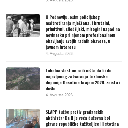
5. Avgusta 2026.
U Podnovlju, osim policijskog
maltretiranja mještana, i brutalni,
primitivni, siledžijski, mizogini napad na
novinarku pri njenom profesionalnom
obavljanju svojih radnih obaveza, u
javnom interesu
4. Avgusta 2026.
Lokalna vlast ne radi ništa da bi do
najavljenog zatvaranja tuzlanske
deponije Desetine krajem 2026. zaista i
došlo
4. Avgusta 2026.
SLAPP tužbe protiv građanskih
aktivista: Da li je veća duševna bol
glavne republičke tužiteljice ili stotina