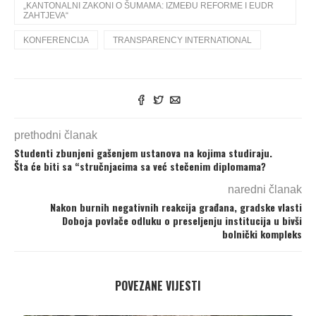
„KANTONALNI ZAKONI O ŠUMAMA: IZMEĐU REFORME I EUDR
ZAHTJEVA“
KONFERENCIJA
TRANSPARENCY INTERNATIONAL
prethodni članak
Studenti zbunjeni gašenjem ustanova na kojima studiraju.
Šta će biti sa “stručnjacima sa već stečenim diplomama?
naredni članak
Nakon burnih negativnih reakcija građana, gradske vlasti
Doboja povlače odluku o preseljenju institucija u bivši
bolnički kompleks
POVEZANE VIJESTI