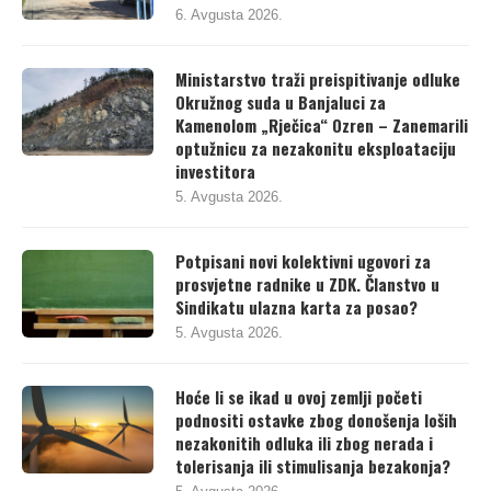
6. Avgusta 2026.
Ministarstvo traži preispitivanje odluke
Okružnog suda u Banjaluci za
Kamenolom „Rječica“ Ozren – Zanemarili
optužnicu za nezakonitu eksploataciju
investitora
5. Avgusta 2026.
Potpisani novi kolektivni ugovori za
prosvjetne radnike u ZDK. Članstvo u
Sindikatu ulazna karta za posao?
5. Avgusta 2026.
Hoće li se ikad u ovoj zemlji početi
podnositi ostavke zbog donošenja loših
nezakonitih odluka ili zbog nerada i
tolerisanja ili stimulisanja bezakonja?