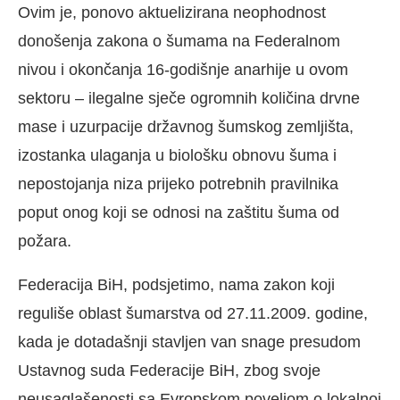
Ovim je, ponovo aktuelizirana neophodnost
donošenja zakona o šumama na Federalnom
nivou i okončanja 16-godišnje anarhije u ovom
sektoru – ilegalne sječe ogromnih količina drvne
mase i uzurpacije državnog šumskog zemljišta,
izostanka ulaganja u biološku obnovu šuma i
nepostojanja niza prijeko potrebnih pravilnika
poput onog koji se odnosi na zaštitu šuma od
požara.
Federacija BiH, podsjetimo, nama zakon koji
reguliše oblast šumarstva od 27.11.2009. godine,
kada je dotadašnji stavljen van snage presudom
Ustavnog suda Federacije BiH, zbog svoje
neusaglašenosti sa Evropskom poveljom o lokalnoj