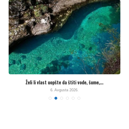
Želi li vlast uopšte da štiti vode, šume,...
K
6. Avgusta 2026.