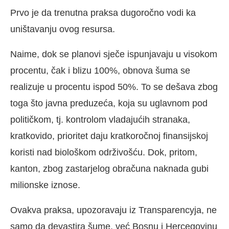
Prvo je da trenutna praksa dugoročno vodi ka
uništavanju ovog resursa.
Naime, dok se planovi sječe ispunjavaju u visokom
procentu, čak i blizu 100%, obnova šuma se
realizuje u procentu ispod 50%. To se dešava zbog
toga što javna preduzeća, koja su uglavnom pod
političkom, tj. kontrolom vladajućih stranaka,
kratkovido, prioritet daju kratkoročnoj finansijskoj
koristi nad biološkom održivošću. Dok, pritom,
kanton, zbog zastarjelog obračuna naknada gubi
milionske iznose.
Ovakva praksa, upozoravaju iz Transparencyja, ne
samo da devastira šume, već Bosnu i Hercegovinu