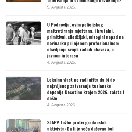
tolerisanja ili stimulisanja bezakonja?
5. Avgusta 2026.
U Podnovlju, osim policijskog
maltretiranja mještana, i brutalni,
primitivni, siledžijski, mizogini napad na
novinarku pri njenom profesionalnom
obavljanju svojih radnih obaveza, u
javnom interesu
4. Avgusta 2026.
Lokalna vlast ne radi ništa da bi do
najavljenog zatvaranja tuzlanske
deponije Desetine krajem 2026. zaista i
došlo
4. Avgusta 2026.
SLAPP tužbe protiv građanskih
aktivista: Da li je veća duševna bol