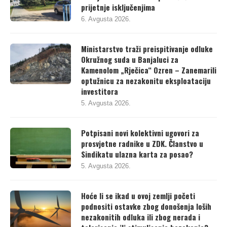
prijetnje isključenjima
6. Avgusta 2026.
Ministarstvo traži preispitivanje odluke
Okružnog suda u Banjaluci za
Kamenolom „Rječica“ Ozren – Zanemarili
optužnicu za nezakonitu eksploataciju
investitora
5. Avgusta 2026.
Potpisani novi kolektivni ugovori za
prosvjetne radnike u ZDK. Članstvo u
Sindikatu ulazna karta za posao?
5. Avgusta 2026.
Hoće li se ikad u ovoj zemlji početi
podnositi ostavke zbog donošenja loših
nezakonitih odluka ili zbog nerada i