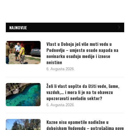
NAJNOVIJE
Vlast u Doboju još više muti vodu u
Podnovlju – umjesto osude napada na
novinarku osuđuju medije i iznose
neistine
6. Avgusta 2026.
Želi li vlast uopšte da štiti vode, šume,
vazduh,… i mora li je na tu obavezu
upozoravati nevladin sektor?
6. Avgusta 2026.
Kazne nisu opametile nadležne u
dobojskom Vodovodu – potrošačima nove